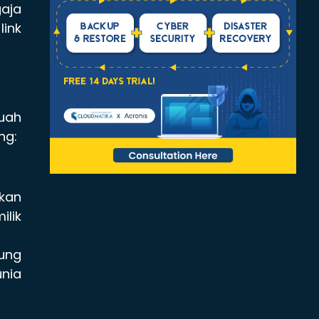
gaja
link
uah
ng:
ukan
ilik
ung
unia