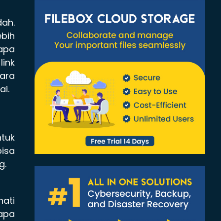
dah.
ebih
apa
ink
cara
ai.
ntuk
isa
g.
hati
 apa