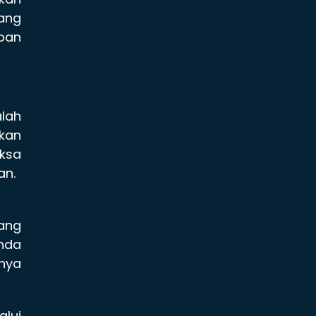
yang
pan
alah
ikan
iksa
an.
yang
Anda
mnya
lui