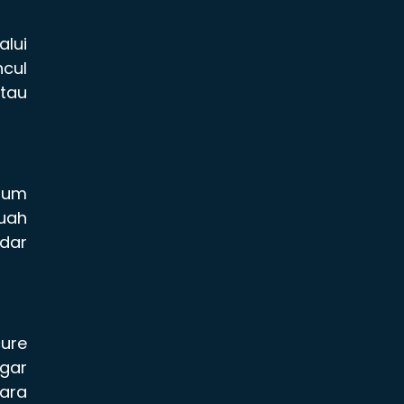
lui
ncul
atau
elum
buah
ndar
cure
agar
para