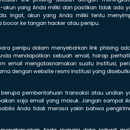
-akun yang Anda miliki dan pastikan tidak ada 
da. Ingat, akun yang Anda miliki tentu menyim
a bocor ke tangan hacker atau penipu.
 para penipu dalam menyebarkan link phising ad
a Anda mendapatkan sebuah email, harap perhat
rim email mengatasnamakan suatu institusi, per
ma dengan website resmi institusi yang disebutk
a berupa pemberitahuan transaksi atau undian 
, abaikan saja email yang masuk. Jangan sampai 
 apabila Anda tidak merasa yakin bahwa pengiri
mengharuskan Anda mengisi data pribadi mela