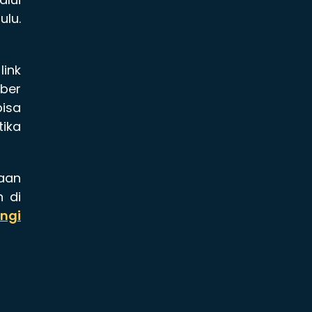
ulu.
link
ber
bisa
tika
haan
 di
ngi