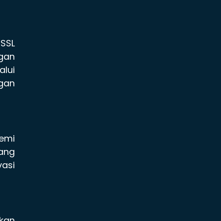
 SSL
gan
alui
gan
emi
yang
asi
kan