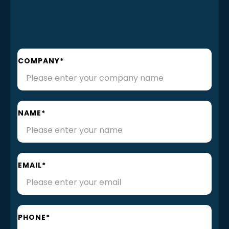
COMPANY*
NAME*
EMAIL*
PHONE*