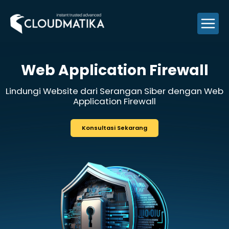
Skip
to
content
Web Application F
Lindungi Website dari Serangan
Sib
Application Firewall
Konsultasi Sekarang