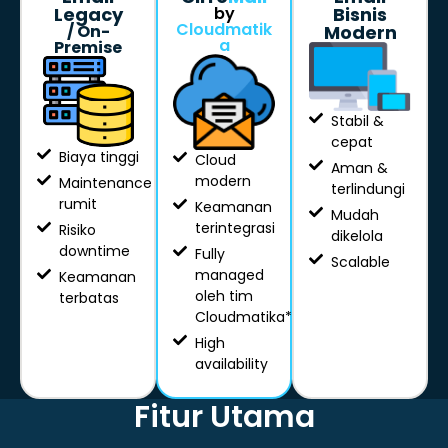
Legacy
by
Bisnis
Cloudmatik
/ On-
Modern
a
Premise
Stabil &
cepat
Biaya tinggi
Cloud
Aman &
modern
Maintenance
terlindungi
rumit
Keamanan
Mudah
terintegrasi
Risiko
dikelola
downtime
Fully
Scalable
managed
Keamanan
oleh tim
terbatas
Cloudmatika*
High
availability
Fitur Utama