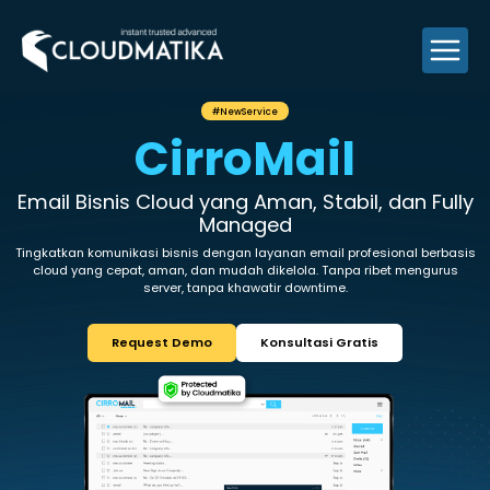
Skip
to
content
#NewService
CirroMai
Email Bisnis Cloud yang Aman,
St
Managed
Tingkatkan komunikasi bisnis dengan layanan email
cloud yang cepat, aman, dan mudah dikelola. Ta
server, tanpa khawatir downtime
Request Demo
Konsultasi 