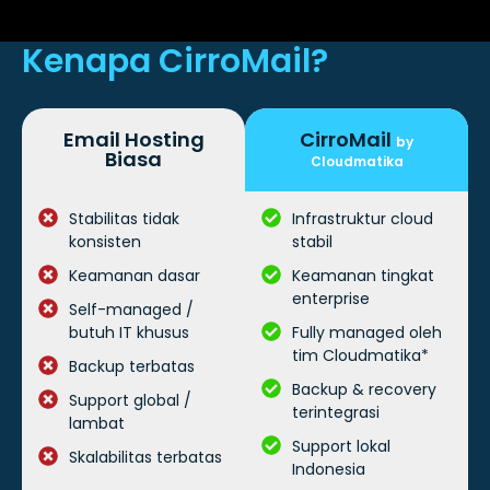
Kenapa CirroMail?
Email Hosting
CirroMail
by
Biasa
Cloudmatika
Stabilitas tidak
Infrastruktur cloud
konsisten
stabil
Keamanan dasar
Keamanan tingkat
enterprise
Self-managed /
butuh IT khusus
Fully managed oleh
tim Cloudmatika*
Backup terbatas
Backup & recovery
Support global /
terintegrasi
lambat
Support lokal
Skalabilitas terbatas
Indonesia