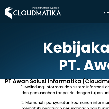
Skip
to
Se
content
Kebijak
PT. Aw
PT Awan Solusi Informatika (Cloudm
1. Melindungi Informasi dan sistem informasi 
dan pemusnahan tanpa izin dengan tujuan untuk
2. Memenuhi persyaratan keamanan informasi
mematuhi peraturan perundangan dan hukum 