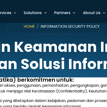
rvices
Solutions
Partners
About Us
HOME
INFORMATION SECURITY POLICY
an Keamanan I
an Solusi Info
atika) berkomitmen untuk:
dari akses, penggunaan, pemanfaatan, pengungkapan, gangg
 menjaga nilai Kerahasiaan (Confidentiality), Keutuhan (I
 yang ditetapkan dalam kebijakan, pedoman dan prosedur
yang berlaku terkait keamanan informasi.