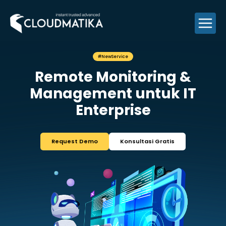
Skip
to
content
#NewService
Remote Monitor
Management unt
Enterprise
Request Demo
Konsultasi 