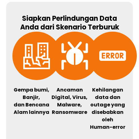
Siapkan Perlindungan Data
Anda dari Skenario Terburuk
Gempa bumi,
Ancaman
Kehilangan
Banjir,
Digital, Virus,
data dan
dan Bencana
Malware,
outage yang
Alam lainnya
Ransomware
disebabkan
oleh
Human-error