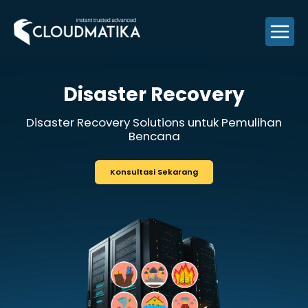
Skip
to
content
Disaster Recov
Disaster Recovery Solutions untu
Bencana
Konsultasi Sekarang