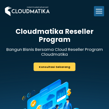
Skip
to
content
Cloudmatika
Res
Program
Bangun Bisnis Bersama
Cloud Res
Cloudmatika
Konsultasi Sekarang