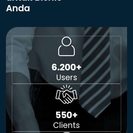
Anda
6.200
+
Users
550
+
Clients