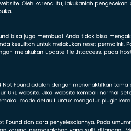
bsite. Oleh karena itu, lakukanlah pengecekan
buka.
ound bisa juga membuat Anda tidak bisa mengak
nda kesulitan untuk melakukan reset permalink. 
gan melakukan update file .htaccess. pada hos
04 Not Found adalah dengan menonaktifkan tema
tur URL website. Jika website kembali normal set
memakai mode default untuk mengatur plugin kem
Not Found dan cara penyelesaiannya. Pada umum
n karena permasalahan yang sulit ditangani. M