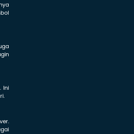
anya
mbol
juga
gin
 Ini
i.
ver.
agai