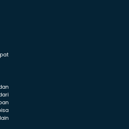
pat
dan
ari
pan
bisa
ain