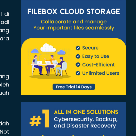
l di
jadi
ang
cara
yang
leh
uah
udah
Not