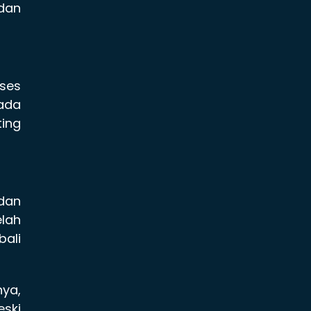
 dan
ses
Pada
ting
 dan
elah
bali
nya,
eski