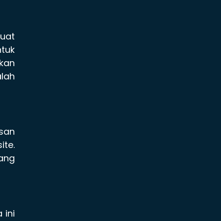
uat
tuk
kan
lah
san
ite.
ang
 ini