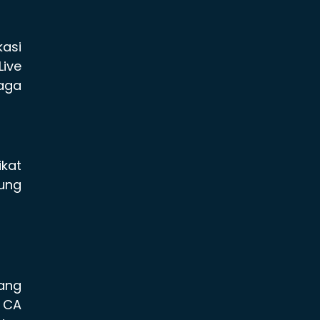
kasi
ive
jaga
ikat
tung
yang
 CA