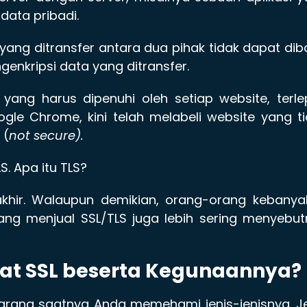
ata pribadi.
ang ditransfer antara dua pihak tidak dapat di
enkripsi data yang ditransfer.
r yang harus dipenuhi oleh setiap website, terl
ogle Chrome, kini telah melabeli website yang t
 (
not secure).
. Apa itu TLS?
takhir. Walaupun demikian, orang-orang kebany
ng menjual SSL/TLS juga lebih sering menyebut
ikat SSL beserta Kegunaannya?
arang saatnya Anda memehami jenis-jenisnya. J