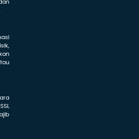
 dan
.
masi
sik,
kan
atau
ara
 SSL
jib