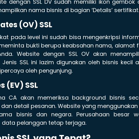
site dengan SSL DV sudah memiliki ikon gembok
mpilkan nama bisnis di bagian ‘Details’ sertifikat
cates (OV) SSL
fikat pada level ini sudah bisa mengenkripsi infor
an meminta bukti berupa keabsahan nama, alamat fi
 Anda. Website dengan SSL OV akan menampil
t. Jenis SSL ini lazim digunakan oleh bisnis kecil 
ipercaya oleh pengunjung.
s (EV) SSL
rena CA akan memeriksa background bisnis sec
um, dan detail pesanan. Website yang menggunakan
ama bisnis dan negara. Perusahaan besar wa
data pelanggan tetap terjaga.
nis SSL yang Tepat?