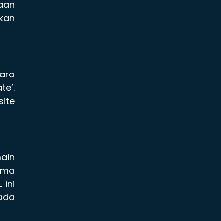
aan
ukan
ara
te’.
site
ain
nama
 ini
pada