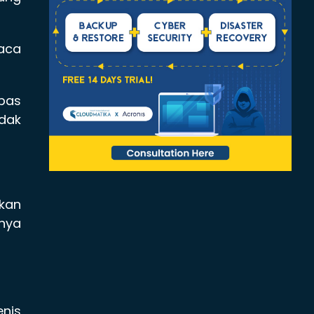
baca
epas
idak
akan
nya
enis