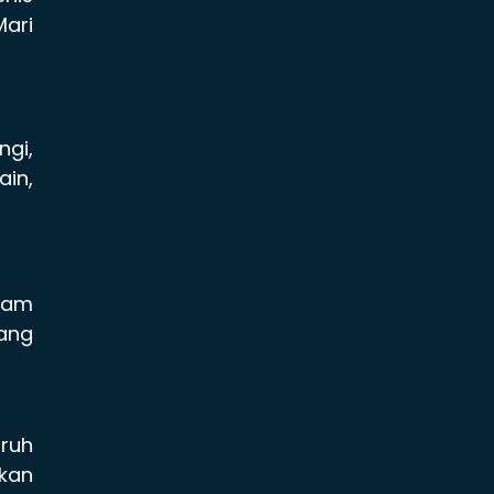
Mari
ngi,
ain,
lam
sang
uruh
kan