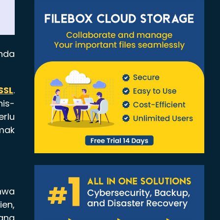
Anda
SSL
.
nis-
erlu
imak
hwa
ien,
yang