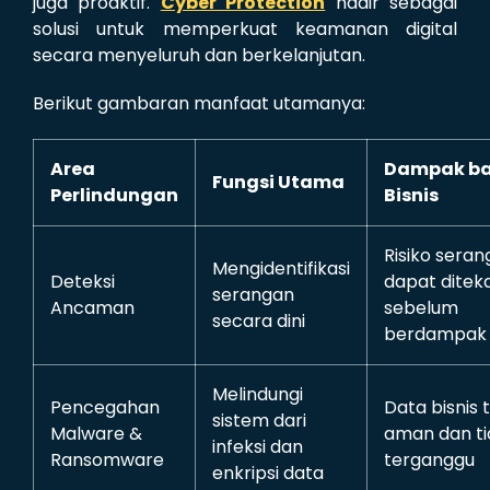
juga proaktif.
Cyber Protection
hadir sebagai
solusi untuk memperkuat keamanan digital
secara menyeluruh dan berkelanjutan.
Berikut gambaran manfaat utamanya:
Area
Dampak ba
Fungsi Utama
Perlindungan
Bisnis
Risiko sera
Mengidentifikasi
Deteksi
dapat ditek
serangan
Ancaman
sebelum
secara dini
berdampak
Melindungi
Pencegahan
Data bisnis 
sistem dari
Malware &
aman dan ti
infeksi dan
Ransomware
terganggu
enkripsi data