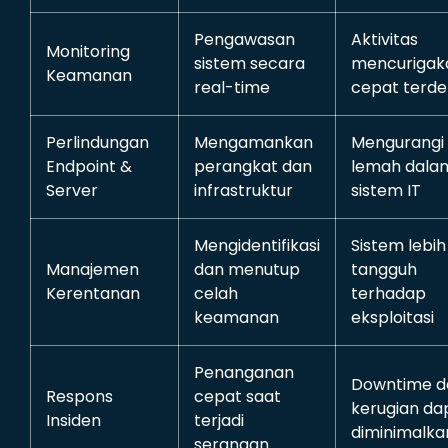
Pengawasan
Aktivitas
Monitoring
sistem secara
mencurigak
Keamanan
real-time
cepat terde
Perlindungan
Mengamankan
Mengurangi t
Endpoint &
perangkat dan
lemah dala
Server
infrastruktur
sistem IT
Mengidentifikasi
Sistem lebih
Manajemen
dan menutup
tangguh
Kerentanan
celah
terhadap
keamanan
eksploitasi
Penanganan
Downtime d
Respons
cepat saat
kerugian da
Insiden
terjadi
diminimalka
serangan