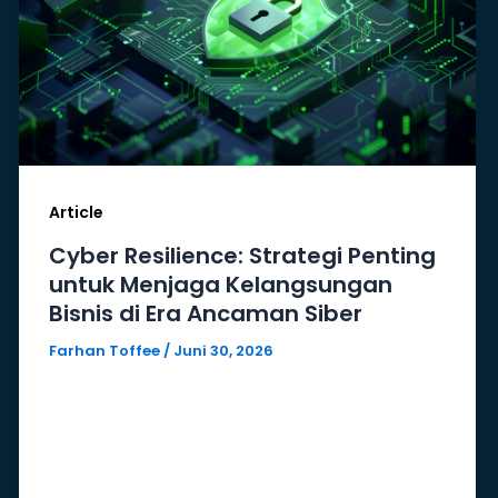
Article
Cyber Resilience: Strategi Penting
untuk Menjaga Kelangsungan
Bisnis di Era Ancaman Siber
Farhan Toffee
/
Juni 30, 2026
Transformasi digital telah membantu
perusahaan meningkatkan efisiensi,
produktivitas, dan daya saing. Namun,
di balik berbagai manfaat tersebut,