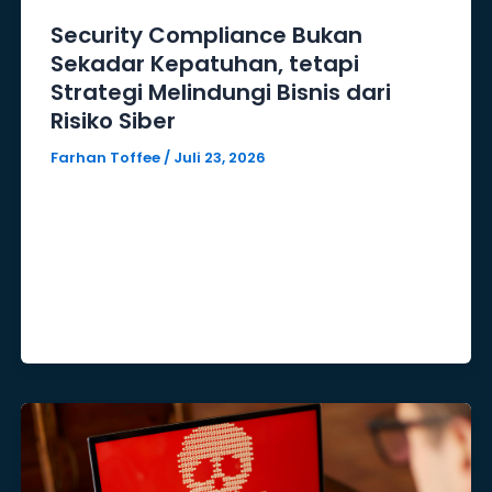
Security Compliance Bukan
Sekadar Kepatuhan, tetapi
Strategi Melindungi Bisnis dari
Risiko Siber
Farhan Toffee
/
Juli 23, 2026
Di tengah meningkatnya ancaman
siber dan regulasi perlindungan data
yang semakin ketat, security
compliance menjadi salah satu aspek
penting yang