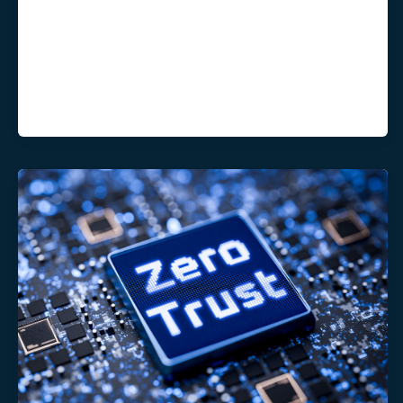
penyimpanan informasi penting dalam
sebuah bisnis. Mulai dari data
pelanggan, transaksi penjualan,
inventaris, hingga laporan keuangan,
seluruhnya