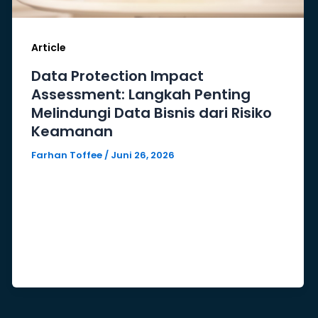
Article
Data Protection Impact
Assessment: Langkah Penting
Melindungi Data Bisnis dari Risiko
Keamanan
Farhan Toffee
/
Juni 26, 2026
Di era transformasi digital, data
menjadi salah satu aset paling
berharga bagi perusahaan. Mulai dari
data pelanggan, data keuangan,
hingga