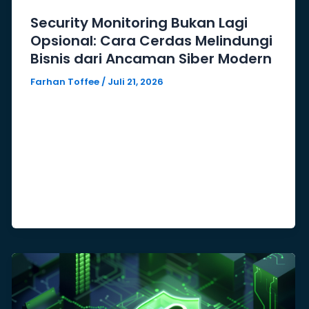
Security Monitoring Bukan Lagi
Opsional: Cara Cerdas Melindungi
Bisnis dari Ancaman Siber Modern
Farhan Toffee
/
Juli 21, 2026
Di era digital, serangan siber tidak
selalu terjadi secara tiba-tiba. Banyak
ancaman yang bergerak secara diam-
diam, mulai dari malware, ransomware,