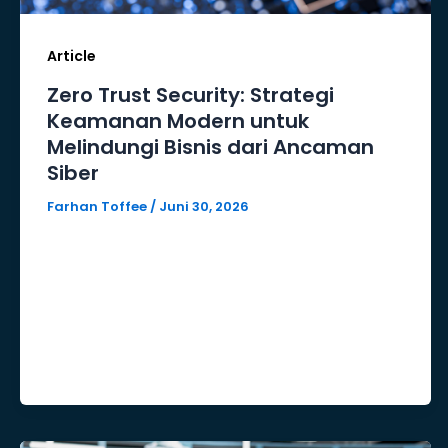
Article
Zero Trust Security: Strategi
Keamanan Modern untuk
Melindungi Bisnis dari Ancaman
Siber
Farhan Toffee
/
Juni 30, 2026
Zero Trust Security adalah pendekatan
keamanan siber yang berlandaskan
prinsip “never trust, always verify” atau
tidak pernah langsung mempercayai
pengguna,