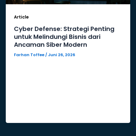
Article
Cyber Defense: Strategi Penting
untuk Melindungi Bisnis dari
Ancaman Siber Modern
Farhan Toffee
/
Juni 26, 2026
Di era digital yang semakin terhubung,
ancaman siber terus berkembang baik
dari sisi kompleksitas maupun
frekuensinya. Serangan seperti
ransomware, phishing,