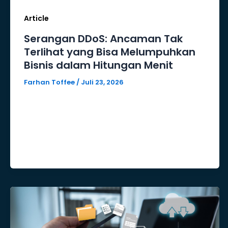
Article
Serangan DDoS: Ancaman Tak
Terlihat yang Bisa Melumpuhkan
Bisnis dalam Hitungan Menit
Farhan Toffee
/
Juli 23, 2026
Di era digital, gangguan layanan tidak
selalu disebabkan oleh kerusakan
sistem atau human error. Salah satu
ancaman yang paling sering […]