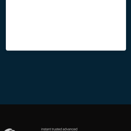
Di era digital, ancaman siber semakin
berkembang dan menargetkan
berbagai jenis organisasi, mulai dari
perusahaan kecil hingga korporasi
besar. Salah