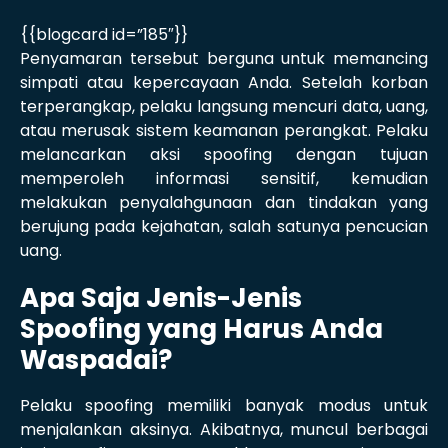
{{blogcard id=”185″}}
Penyamaran tersebut berguna untuk memancing
simpati atau kepercayaan Anda. Setelah korban
terperangkap, pelaku langsung mencuri data, uang,
atau merusak sistem keamanan perangkat. Pelaku
melancarkan aksi spoofing dengan tujuan
memperoleh informasi sensitif, kemudian
melakukan penyalahgunaan dan tindakan yang
berujung pada kejahatan, salah satunya pencucian
uang.
Apa Saja Jenis-Jenis
Spoofing yang Harus Anda
Waspadai?
Pelaku spoofing memiliki banyak modus untuk
menjalankan aksinya. Akibatnya, muncul berbagai