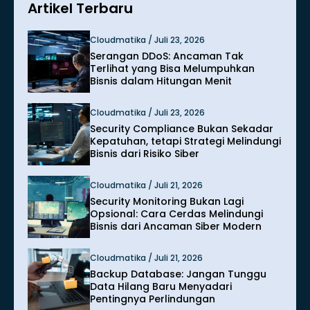
Artikel Terbaru
Cloudmatika / Juli 23, 2026
Serangan DDoS: Ancaman Tak
Terlihat yang Bisa Melumpuhkan
Bisnis dalam Hitungan Menit
Cloudmatika / Juli 23, 2026
Security Compliance Bukan Sekadar
Kepatuhan, tetapi Strategi Melindungi
Bisnis dari Risiko Siber
Cloudmatika / Juli 21, 2026
Security Monitoring Bukan Lagi
Opsional: Cara Cerdas Melindungi
Bisnis dari Ancaman Siber Modern
Cloudmatika / Juli 21, 2026
Backup Database: Jangan Tunggu
Data Hilang Baru Menyadari
Pentingnya Perlindungan