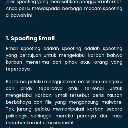
jenis spoofing yang meresahkan pengguna internet.
Anda perlu mewaspadai berbagai macam spoofing
di bawah ini.
1. Spoofing Email
Email spoofing adalah spoofing adalah spoofing
yang bertujuan untuk mengelabui korban bahwa
korban menerima dari pihak atau orang yang
tepercaya.
Pertama, pelaku menggunakan email dan mengaku
dari pihak tepercaya atau terkenal untuk
mengelabui korban. Email tersebut berisi tautan
berbahaya dan file yang mengandung malware.
Tak jarang pelaku memanipulasi korban secara
psikologis sehingga mereka percaya dan mau
memberikan informasi sensitif.