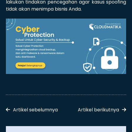
lakukan tindakan pencegahan agar kasus spoofing
tidak akan menimpa bisnis Anda.
Artikel sebelumnya
Artikel berikutnya