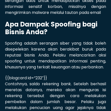
serangan ddos untuk mendapatkan akses pada
informasi sensitif korban, misalnya dengan
mengirimkan malware melalui tautan pada email
Apa Dampak Spoofing bagi
Bisnis Anda?
Spoofing adalah serangan siber yang tidak boleh
disepelekan karena akan berakibat buruk pada
reputasi bisnis Anda. Pelaku melancarkan aksi
spoofing untuk mendapatkan informasi penting,
khususnya yang terkait keuangan atau perbankan.
{{blogcard id=”232″}}
Contohnya, saldo rekening bank. Setelah berhasil
meretas datanya, mereka akan menguras isi
rekening tersebut dengan cara melakukan
pembelian dalam jumlah besar. Pelaku juga
melakukan pencucian uang agar jejaknya tidak