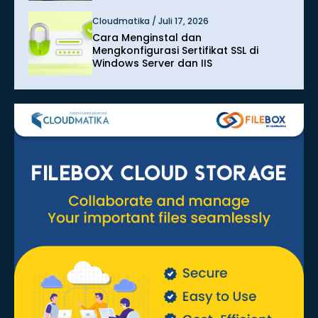
Cloudmatika / Juli 17, 2026
Cara Menginstal dan
Mengkonfigurasi Sertifikat SSL di
Windows Server dan IIS