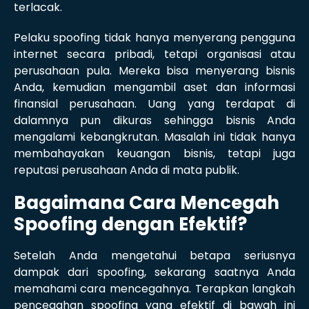
terlacak.
Pelaku spoofing tidak hanya menyerang pengguna
internet secara pribadi, tetapi organisasi atau
perusahaan pula. Mereka bisa menyerang bisnis
Anda, kemudian mengambil aset dan informasi
finansial perusahaan. Uang yang terdapat di
dalamnya pun dikuras sehingga bisnis Anda
mengalami kebangkrutan. Masalah ini tidak hanya
membahayakan keuangan bisnis, tetapi juga
reputasi perusahaan Anda di mata publik.
Bagaimana Cara Mencegah
Spoofing dengan Efektif?
Setelah Anda mengetahui betapa seriusnya
dampak dari spoofing, sekarang saatnya Anda
memahami cara mencegahnya. Terapkan langkah
pencegahan spoofing yang efektif di bawah ini