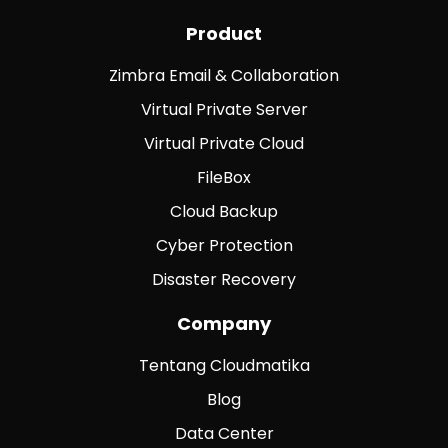
Product
Zimbra Email & Collaboration
Virtual Private Server
Virtual Private Cloud
FileBox
Cloud Backup
Cyber Protection
Disaster Recovery
Company
Tentang Cloudmatika
Blog
Data Center