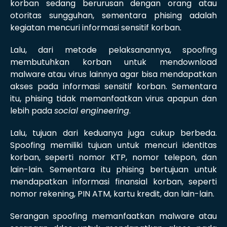
korban sedang berurusan dengan orang atau
otoritas sungguhan, sementara phising adalah
kegiatan mencuri informasi sensitif korban.
Lalu, dari metode pelaksanannya, spoofing
membutuhkan korban untuk mendownload
malware atau virus lainnya agar bisa mendapatkan
akses pada informasi sensitif korban. Sementara
itu, phising tidak memanfaatkan virus apapun dan
lebih pada
social engineering
.
Lalu, tujuan dari keduanya juga cukup berbeda.
Spoofing memiliki tujuan untuk mencuri identitas
korban, seperti nomor KTP, nomor telepon, dan
lain-lain. Sementara itu phising bertujuan untuk
mendapatkan informasi finansial korban, seperti
nomor rekening, PIN ATM, kartu kredit, dan lain-lain.
Serangan spoofing memanfaatkan malware atau