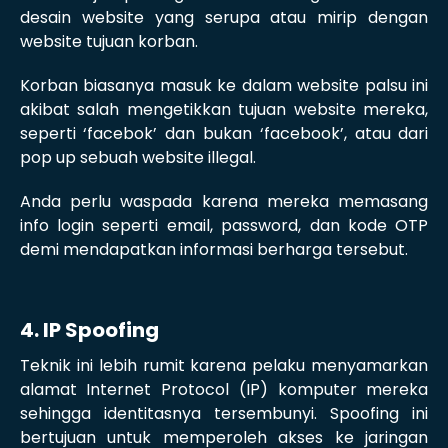
desain website yang serupa atau mirip dengan
website tujuan korban.
Korban biasanya masuk ke dalam website palsu ini
akibat salah mengetikkan tujuan website mereka,
seperti ‘facebok’ dan bukan ‘facebook’, atau dari
pop up sebuah website illegal.
Anda perlu waspada karena mereka memasang
info login seperti email, password, dan kode OTP
demi mendapatkan informasi berharga tersebut.
4. IP Spoofing
Teknik ini lebih rumit karena pelaku menyamarkan
alamat Internet Protocol (IP) komputer mereka
sehingga identitasnya tersembunyi. Spoofing ini
bertujuan untuk memperoleh akses ke jaringan