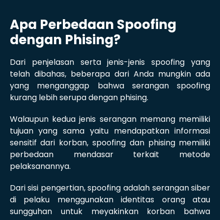
Apa Perbedaan Spoofing
dengan Phising?
Dari penjelasan serta jenis-jenis spoofing yang
telah dibahas, beberapa dari Anda mungkin ada
yang menganggap bahwa serangan spoofing
kurang lebih serupa dengan phising.
Walaupun kedua jenis serangan memang memiliki
tujuan yang sama yaitu mendapatkan informasi
sensitif dari korban, spoofing dan phising memiliki
perbedaan mendasar terkait metode
pelaksanannya.
Dari sisi pengertian, spoofing adalah serangan siber
di pelaku menggunakan identitas orang atau
sungguhan untuk meyakinkan korban bahwa