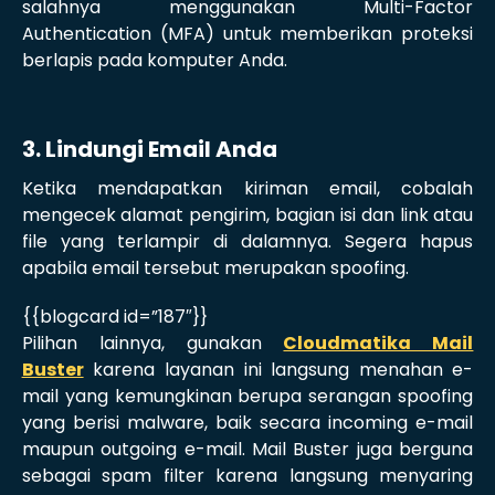
salahnya menggunakan Multi-Factor
Authentication (MFA) untuk memberikan proteksi
berlapis pada komputer Anda.
3. Lindungi Email Anda
Ketika mendapatkan kiriman email, cobalah
mengecek alamat pengirim, bagian isi dan link atau
file yang terlampir di dalamnya. Segera hapus
apabila email tersebut merupakan spoofing.
{{blogcard id=”187″}}
Pilihan lainnya, gunakan
Cloudmatika Mail
Buster
karena layanan ini langsung menahan e-
mail yang kemungkinan berupa serangan spoofing
yang berisi malware, baik secara incoming e-mail
maupun outgoing e-mail. Mail Buster juga berguna
sebagai spam filter karena langsung menyaring