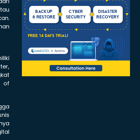
ari
atau
an.
nan
liki
ter,
gkat
 of
ngga
nis
mnya
ital