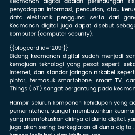
Keamanan digital adalah perlindungan sis
penyadapan informasi, pencurian, atau keru
data elektronik pengguna, serta dari ga
Keamanan digital juga dapat disebut sebag
komputer (computer security).
{{blogcard id=”209″}}
Bidang keamanan digital sudah menjadi sang
kemajuan teknologi yang pesat seperti seka
Internet, dan standar jaringan nirkabel sepe
pintar, termasuk smartphone, smart TV, d
Things (IoT) sangat bergantung pada keamana
Hampir seluruh komponen kehidupan yang ada d
pemerintahan, sangat membutuhkan keamana
yang memfokuskan dirinya di dunia digital,
juga akan sering berkegiatan di dunia digita