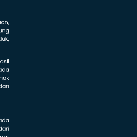
aan,
ung
duk,
asil
pada
ihak
 dan
ada
dari
apat