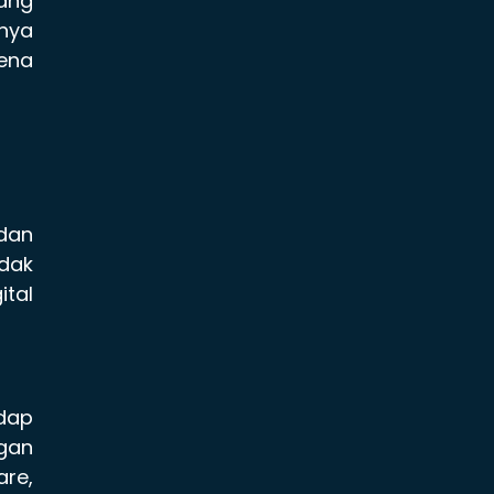
yang
inya
kena
 dan
idak
ital
adap
ngan
are,