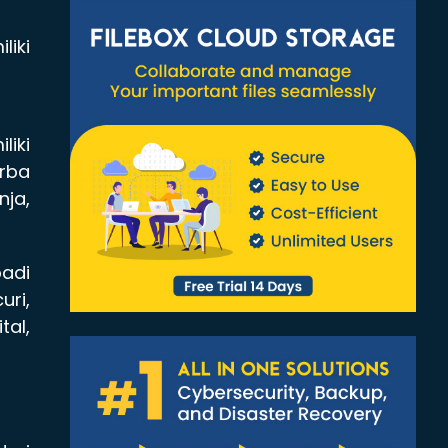
liki
liki
erba
nja,
badi
uri,
tal,