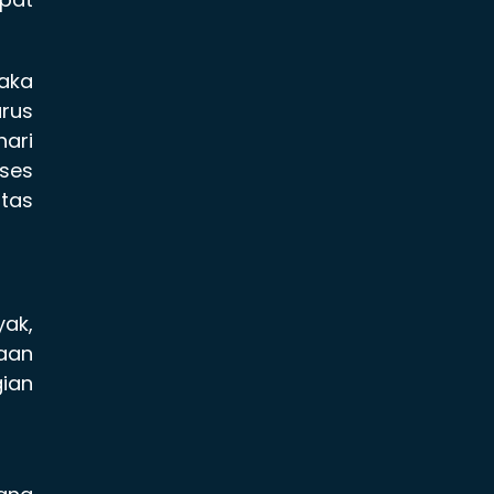
aka
rus
hari
ses
itas
yak,
haan
ian