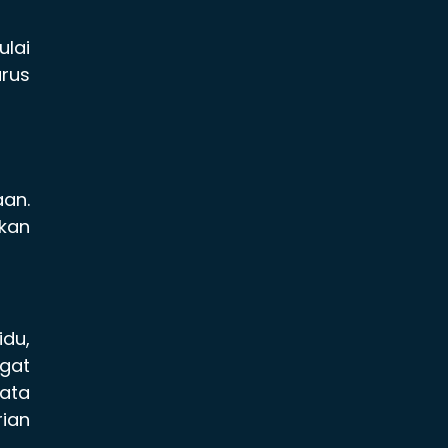
ulai
arus
an.
pkan
idu,
gat
data
rian