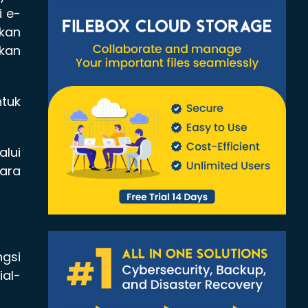
i e-
kan
kan
tuk
alui
cara
ngsi
ial-