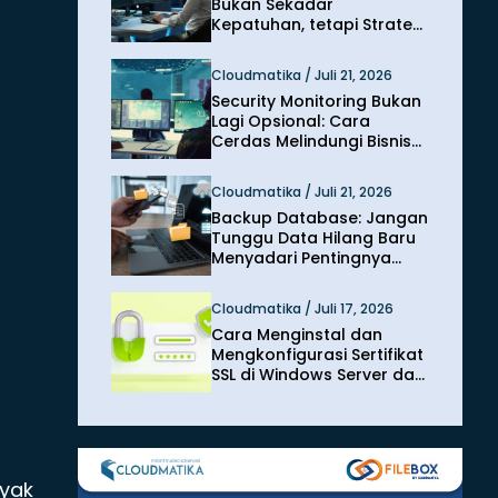
Bukan Sekadar
Kepatuhan, tetapi Strategi
Melindungi Bisnis dari
Risiko Siber
Cloudmatika / Juli 21, 2026
Security Monitoring Bukan
Lagi Opsional: Cara
Cerdas Melindungi Bisnis
dari Ancaman Siber
Modern
Cloudmatika / Juli 21, 2026
Backup Database: Jangan
Tunggu Data Hilang Baru
Menyadari Pentingnya
Perlindungan
Cloudmatika / Juli 17, 2026
Cara Menginstal dan
Mengkonfigurasi Sertifikat
SSL di Windows Server dan
IIS
yak