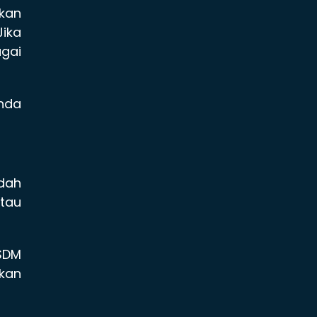
kan
Jika
agai
nda
dah
tau
SDM
kan