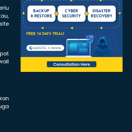
erlu
au,
site
pat
wall
nkan
uga