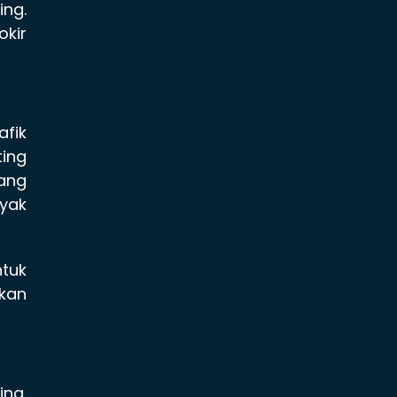
ing.
okir
fik
ing
ang
yak
ntuk
kan
ing.