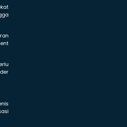
kat
ngga
ran
ent
rlu
ider
enis
sasi