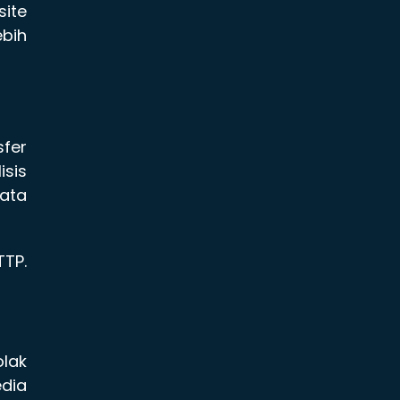
site
ebih
sfer
sis
ata
TTP.
lak
edia