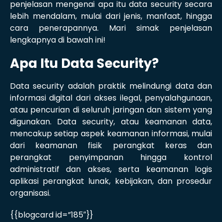
penjelasan mengenai apa itu data security secara
lebih mendalam, mulai dari jenis, manfaat, hingga
cara penerapannya. Mari simak penjelasan
lengkapnya di bawah ini!
Apa Itu Data Security?
Data security adalah praktik melindungi data dan
informasi digital dari akses ilegal, penyalahgunaan,
atau pencurian di seluruh jaringan dan sistem yang
digunakan. Data security, atau keamanan data,
mencakup setiap aspek keamanan informasi, mulai
dari keamanan fisik perangkat keras dan
perangkat penyimpanan hingga kontrol
administratif dan akses, serta keamanan logis
aplikasi perangkat lunak, kebijakan, dan prosedur
organisasi.
{{blogcard id=”185″}}