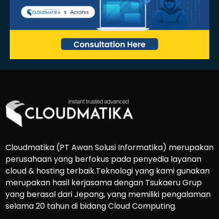
Cloudmatika (PT Awan Solusi Informatika) merupakan
perusahaan yang berfokus pada penyedia layanan
cloud & hosting terbaik.Teknologi yang kami gunakan
merupakan hasil kerjasama dengan Tsukaeru Grup
yang berasal dari Jepang, yang memiliki pengalaman
selama 20 tahun di bidang Cloud Computing.