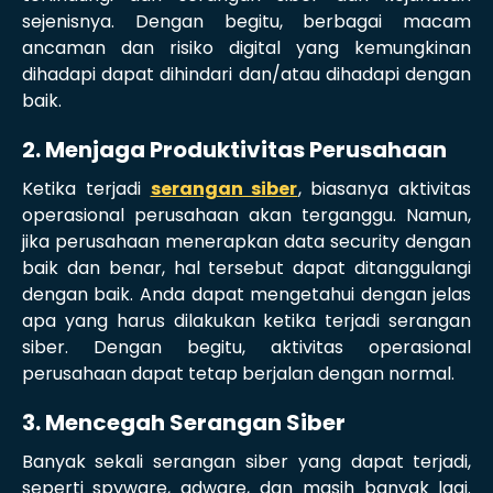
sejenisnya. Dengan begitu, berbagai macam
ancaman dan risiko digital yang kemungkinan
dihadapi dapat dihindari dan/atau dihadapi dengan
baik.
2. Menjaga Produktivitas Perusahaan
Ketika terjadi
serangan siber
, biasanya aktivitas
operasional perusahaan akan terganggu. Namun,
jika perusahaan menerapkan data security dengan
baik dan benar, hal tersebut dapat ditanggulangi
dengan baik. Anda dapat mengetahui dengan jelas
apa yang harus dilakukan ketika terjadi serangan
siber. Dengan begitu, aktivitas operasional
perusahaan dapat tetap berjalan dengan normal.
3. Mencegah Serangan Siber
Banyak sekali serangan siber yang dapat terjadi,
seperti spyware, adware, dan masih banyak lagi.