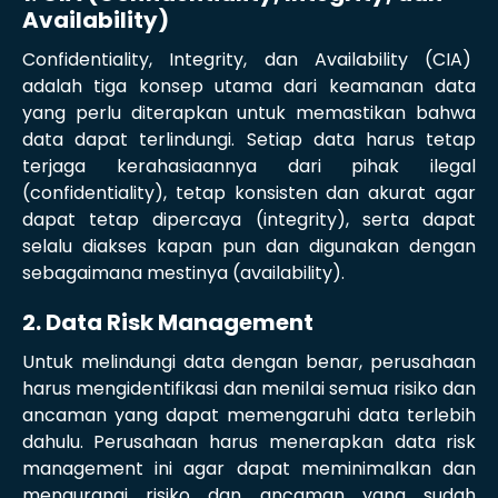
Availability)
Confidentiality, Integrity, dan Availability (CIA)
adalah tiga konsep utama dari keamanan data
yang perlu diterapkan untuk memastikan bahwa
data dapat terlindungi. Setiap data harus tetap
terjaga kerahasiaannya dari pihak ilegal
(confidentiality), tetap konsisten dan akurat agar
dapat tetap dipercaya (integrity), serta dapat
selalu diakses kapan pun dan digunakan dengan
sebagaimana mestinya (availability).
2. Data Risk Management
Untuk melindungi data dengan benar, perusahaan
harus mengidentifikasi dan menilai semua risiko dan
ancaman yang dapat memengaruhi data terlebih
dahulu. Perusahaan harus menerapkan data risk
management ini agar dapat meminimalkan dan
mengurangi risiko dan ancaman yang sudah