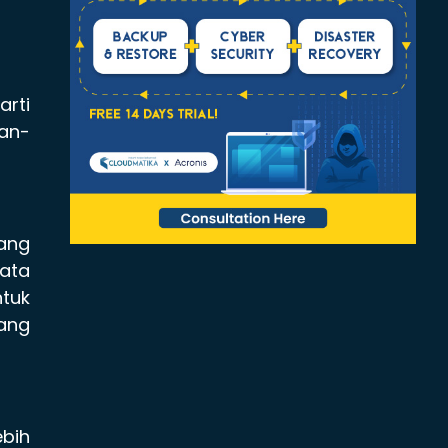
arti
an-
yang
data
ntuk
ang
ebih