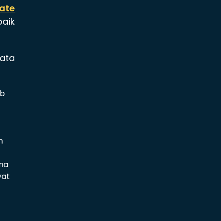
vate
aik
data
ib
n
ana
yat