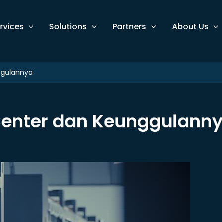
rvices
Solutions
Partners
About Us
ggulannya
Center dan Keunggulann