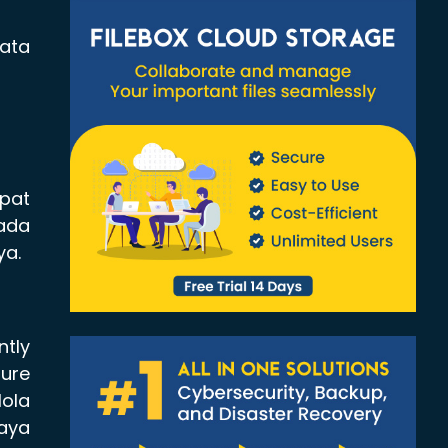
data
pat
pada
ya.
tly
ture
lola
daya