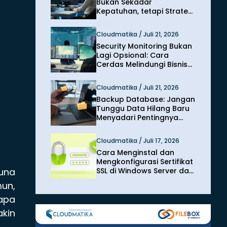
Bukan Sekadar
Kepatuhan, tetapi Strategi
Melindungi Bisnis dari
Risiko Siber
Cloudmatika / Juli 21, 2026
Security Monitoring Bukan
Lagi Opsional: Cara
Cerdas Melindungi Bisnis
dari Ancaman Siber
Modern
Cloudmatika / Juli 21, 2026
Backup Database: Jangan
Tunggu Data Hilang Baru
Menyadari Pentingnya
Perlindungan
Cloudmatika / Juli 17, 2026
Cara Menginstal dan
Mengkonfigurasi Sertifikat
SSL di Windows Server dan
guna
IIS
mun,
apa
akin