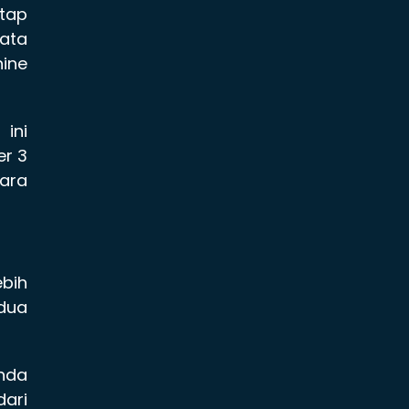
tap
ata
nine
ini
er 3
ara
ebih
 dua
Anda
dari