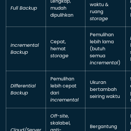
Lengkap,
waktu &
Full Backup
mudah
ruang
dipulihkan
storage
Pemulihan
Cepat,
lebih lama
Incremental
hemat
(butuh
Backup
storage
semua
incremental
)
Pemulihan
Ukuran
Differential
lebih cepat
bertambah
Backup
dari
seiring waktu
incremental
Off-site
,
skalabel,
Bergantung
Cloud/Server
anti-