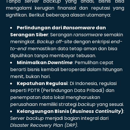
Tanpa
server backup
yang andal, bisnis bisa
mengalami kerugian finansial dan reputasi yang
signifikan. Berikut beberapa alasan utamanya:
Perlindungan dari
Ransomware
dan
Serangan Siber
: Serangan
ransomware
semakin
meningkat.
Backup off-site
dengan enkripsi
end-
to-end
memastikan data tetap aman dan bisa
dipulihkan tanpa membayar tebusan.
Minimalkan
Downtime
: Pemulihan cepat
berarti bisnis kembali beroperasi dalam hitungan
menit, bukan hari.
Kepatuhan Regulasi
: Di Indonesia, regulasi
seperti PDTR (Perlindungan Data Pribadi) dan
penempatan data lokal mengharuskan
perusahaan memiliki strategi
backup
yang sesuai.
Kelangsungan Bisnis (
Business Continuity
)
:
Server backup
menjadi bagian integral dari
Disaster Recovery Plan (DRP)
.