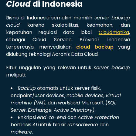
Cloud
di Indonesia
Bisnis di Indonesia semakin memilih
server backup
cloud
karena skalabilitas, keamanan, dan
kepatuhan regulasi data lokal.
Cloudmatika
,
sebagai Cloud Service Provider Indonesia
terpercaya, menyediakan
c
loud backup
yang
didukung teknologi Acronis Data Cloud.
Fitur unggulan yang relevan untuk
server backup
meliputi:
Backup
otomatis untuk server fisik,
endpoint/user devices,
mobile devices
,
virtual
machine (VM)
, dan
workload
Microsoft (
SQL
Server
,
Exchange
,
Active Directory
).
Enkripsi
end-to-end
dan
Active Protection
berbasis
AI
untuk blokir
ransomware
dan
malware
.