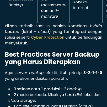
koneksi
Backup
ransomware,
internet
dan
anti-
malware
Pilihan terbaik saat ini adalah kombinasi
hybrid
backup
(lokal +
cloud
) yang terintegrasi dengan
solusi seperti
Cyber Protection
untuk perlindungan
menyeluruh.
Best Practices Server Backup
yang Harus Diterapkan
Agar
server backup
efektif, ikuti prinsip
3-2-1-1-0
yang direkomendasikan para ahli:
3 salinan data: 1 produksi + 2
backup
.
2 media berbeda: Misalnya
hard disk
lokal dan
cloud storage
.
1
off-site
: Simpan di lokasi terpisah (
cloud
).