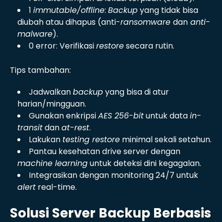
1
immutable/offline
:
Backup
yang tidak bisa
diubah atau dihapus (anti-
ransomware
dan
anti-
malware
).
0 error: Verifikasi
restore
secara rutin.
Tips tambahan:
Jadwalkan
backup
yang bisa di atur
harian/mingguan.
Gunakan enkripsi
AES 256-bit
untuk data
in-
transit
dan
at-rest
.
Lakukan
testing restore
minimal sekali setahun.
Pantau kesehatan drive server dengan
machine learning
untuk deteksi dini kegagalan.
Integrasikan dengan monitoring 24/7 untuk
alert
real-time.
Solusi Server Backup Berbasis