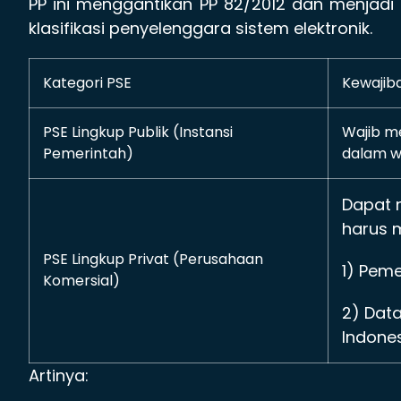
PP ini menggantikan PP 82/2012 dan menjadi
klasifikasi penyelenggara sistem elektronik.
Kategori PSE
Kewajiba
PSE Lingkup Publik (Instansi
Wajib m
Pemerintah)
dalam w
Dapat 
harus 
PSE Lingkup Privat (Perusahaan
1) Pem
Komersial)
2) Dat
Indones
Artinya: