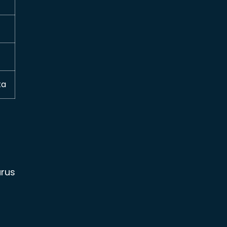
ta
rus