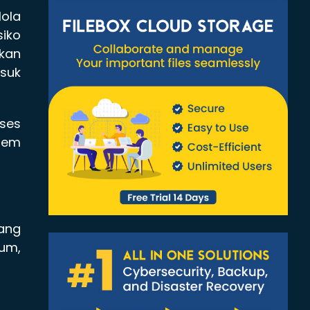
lola
iko
kan
asuk
ses
stem
ang
kum,