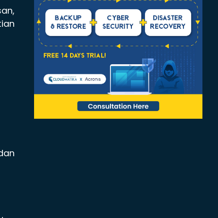
an,
tian
dan