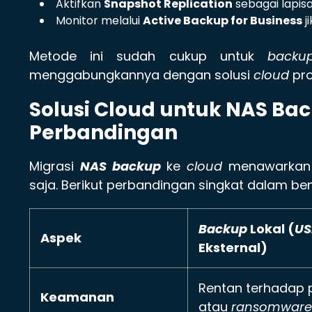
Aktifkan
Snapshot Replication
sebagai lapis
Monitor melalui
Active Backup for Business
j
Metode ini sudah cukup untuk
backu
menggabungkannya dengan solusi
cloud
pro
Solusi Cloud untuk NAS Ba
Perbandingan
Migrasi
NAS backup
ke
cloud
menawarkan k
saja. Berikut perbandingan singkat dalam 
Backup
Lokal (
US
Aspek
Eksternal)
Rentan terhadap p
Keamanan
atau
ransomware