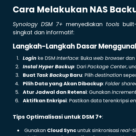
Cara Melakukan NAS Backu
Synology DSM 7+
menyediakan
tools
built
singkat dan informatif:
Langkah-Langkah Dasar Menggunak
Login
ke DSM
Interface
: Buka
web browser
dan 
Instal Hyper Backup
: Dari
Package Center
, un
Buat
Task Backup
Baru
: Pilih
destination
seper
Pilih Data yang Akan Dibackup
:
Folder share
Atur Jadwal dan Retensi
: Gunakan
incremen
Aktifkan Enkripsi
: Pastikan data terenkripsi
en
Tips Optimalisasi untuk DSM 7+
:
Gunakan
Cloud Sync
untuk sinkronisasi
real-t