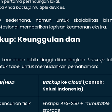
an pertama perlindungan lokal.
ika Anda
backup
multiple devices.
p
sederhana, namun untuk skalabilitas bisni
fesional memberikan lapisan keamanan ekstra.
ckup: Keunggulan dan
eandalan lebih tinggi dibandingkan
backup
lo
bentuk tabel untuk memudahkan pemahaman:
B
/
HDD
Backup
ke
Cloud
(Contoh:
Solusi Indonesia)
encurian fisik
Enkripsi
AES-256
+
immutable
storage