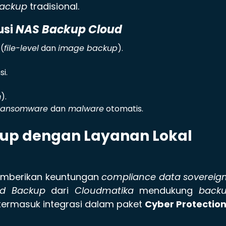
ackup
tradisional.
usi
NAS Backup Cloud
(
file-level
dan
image backup
).
si.
m
).
ransomware
dan
malware
otomatis.
up dengan Layanan Lokal
emberikan keuntungan
compliance data sovereig
ud Backup
dari
Cloudmatika
mendukung
back
 termasuk integrasi dalam paket
Cyber Protectio