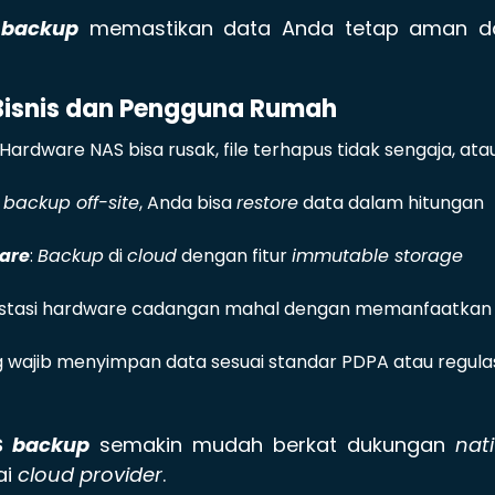
backup
memastikan data Anda tetap aman d
Bisnis dan Pengguna Rumah
 Hardware NAS bisa rusak, file terhapus tidak sengaja, ata
n
backup off-site
, Anda bisa
restore
data dalam hitungan
are
:
Backup
di
cloud
dengan fitur
immutable storage
nvestasi hardware cadangan mahal dengan memanfaatkan
ng wajib menyimpan data sesuai standar PDPA atau regula
S
backup
semakin mudah berkat dukungan
nat
ai
cloud provider
.