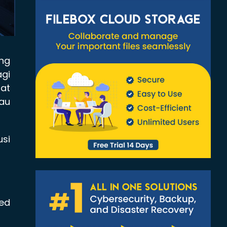
ang
agi
at
au
usi
ed