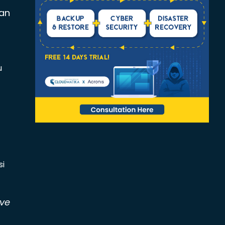
an
u
si
ive