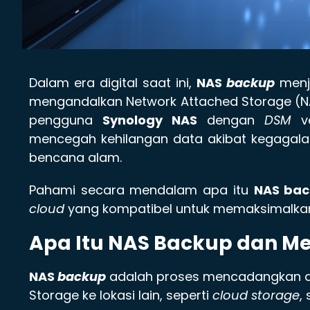
Dalam era digital saat ini,
NAS
backup
menja
mengandalkan Network Attached Storage (N
pengguna
Synology NAS
dengan
DSM
v
mencegah kehilangan data akibat kegagal
bencana alam.
Pahami secara mendalam apa itu
NAS ba
cloud
yang kompatibel untuk memaksimalkan
Apa Itu NAS Backup dan M
NAS
backup
adalah proses mencadangkan da
Storage ke lokasi lain, seperti
cloud storage
,