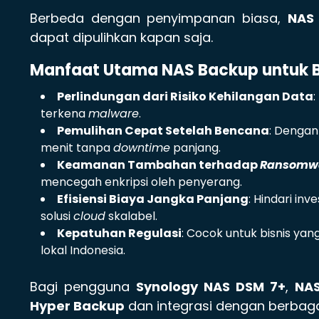
Berbeda dengan penyimpanan biasa,
NAS
dapat dipulihkan kapan saja.
Manfaat Utama NAS Backup untuk 
Perlindungan dari Risiko Kehilangan Data
:
terkena
malware
.
Pemulihan Cepat Setelah Bencana
: Denga
menit tanpa
downtime
panjang.
Keamanan Tambahan terhadap
Ransomw
mencegah enkripsi oleh penyerang.
Efisiensi Biaya Jangka Panjang
: Hindari i
solusi
cloud
skalabel.
Kepatuhan Regulasi
: Cocok untuk bisnis ya
lokal Indonesia.
Bagi pengguna
Synology NAS DSM 7+
,
NA
Hyper Backup
dan integrasi dengan berbag