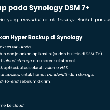
p pada Synology DSM 7+
-in yang
powerful
untuk
backup
. Berikut pand
an Hyper Backup di Synology
akses NAS Anda.
duh dan jalankan aplikasi ini (sudah built-in di
DSM 7+
).
ti
cloud storage
atau server eksternal.
d
, aplikasi, atau seluruh
volume NAS
.
tal backup
untuk hemat
bandwidth
dan
storage
.
d-to-end
sebelum dikirim.
ime
ke
cloud
.