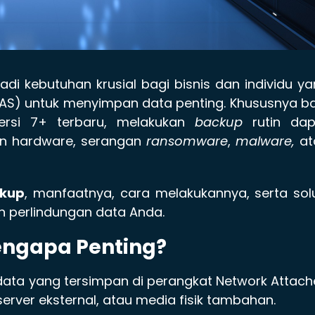
di kebutuhan krusial bagi bisnis dan individu y
AS) untuk menyimpan data penting. Khususnya b
ersi 7+ terbaru, melakukan
backup
rutin dap
an hardware, serangan
ransomware
,
malware,
at
ckup
, manfaatnya, cara melakukannya, serta sol
 perlindungan data Anda.
engapa Penting?
ta yang tersimpan di perangkat Network Attach
 server eksternal, atau media fisik tambahan.