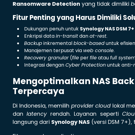
Ransomware Detection
yang tidak dimiliki
b
Fitur Penting yang Harus Dimiliki Sol
Dukungan penuh untuk
Synology NAS DSM 7+
Enkripsi data
in-transit
dan
at-rest
.
Backup
inkremental
block-based
untuk efisien
Manajemen terpusat via
web console
.
Recovery granular
(
file
per
file
atau
full syste
Integrasi dengan
Cyber Protection
untuk anti-
Mengoptimalkan NAS Back
Terpercaya
Di Indonesia, memilih
provider cloud
lokal m
dan
latency
rendah. Layanan seperti
Clo
langsung dari
Synology NAS
(versi DSM 7+),