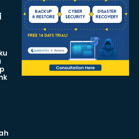
i
ku
a
up
nk
lah