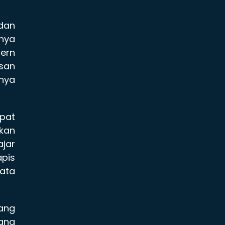
dan
hnya
ern
asan
nya
epat
ikan
ajar
apis
ata
ang
ang