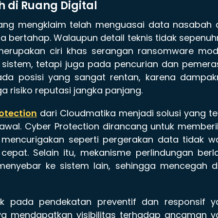
 di Ruang Digital
erang mengklaim telah menguasai data nasabah 
bertahap. Walaupun detail teknis tidak sepenu
i merupakan ciri khas serangan ransomware mod
 sistem, tetapi juga pada pencurian dan pemer
pada posisi yang sangat rentan, karena dampak
 risiko reputasi jangka panjang.
otection
dari Cloudmatika menjadi solusi yang t
awal. Cyber Protection dirancang untuk member
s mencurigakan seperti pergerakan data tidak w
 cepat. Selain itu, mekanisme perlindungan berl
nyebar ke sistem lain, sehingga mencegah d
ak pada pendekatan preventif dan responsif y
ya mendapatkan visibilitas terhadap ancaman y