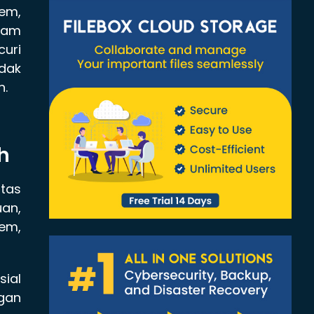
em,
alam
curi
dak
n.
h
itas
an,
tem,
sial
ngan