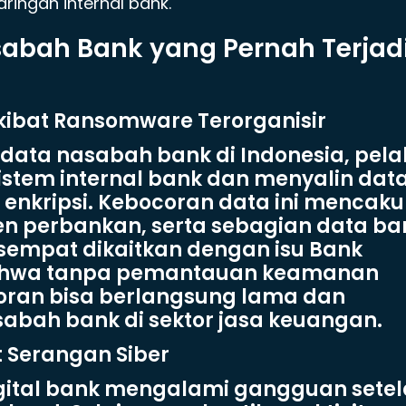
ringan internal bank.
abah Bank yang Pernah Terjad
akibat Ransomware Terorganisir
data nasabah bank di Indonesia, pela
istem internal bank dan menyalin dat
nkripsi. Kebocoran data ini mencak
en perbankan, serta sebagian data ba
g sempat dikaitkan dengan isu Bank
bahwa tanpa pemantauan keamanan
ocoran bisa berlangsung lama dan
bah bank di sektor jasa keuangan.
t Serangan Siber
digital bank mengalami gangguan sete