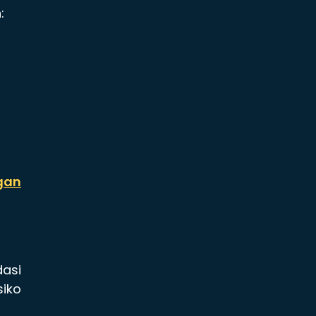
:
gan
asi
iko