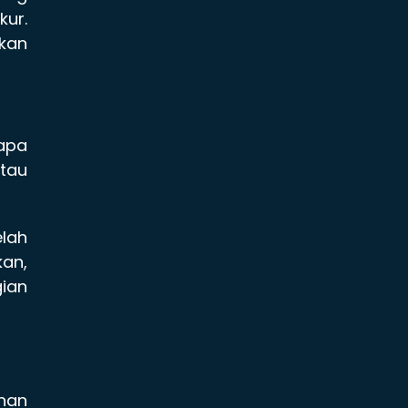
kur.
hkan
apa
tau
lah
an,
gian
nan