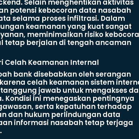
end. Selain menghentikan aktivitas
kan potensi kebocoran data nasabah
a selama proses infiltrasi. Dalam
indungan keamanan yang kuat sangat
layanan, meminimalkan risiko kebocora
l tetap berjalan di tengah ancaman
ri Celah Keamanan Internal
bah bank disebabkan oleh serangan
i karena celah keamanan sistem intern
ertanggung jawab untuk mengakses da
 Kondisi ini menegaskan pentingnya
gawasan, serta kepatuhan terhadap
gan dan hukum perlindungan data
iaan informasi nasabah tetap terjaga
.