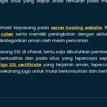
agai situs yang dapat Anda temukan pada me
berhasil terpasang pada
server hosting website
. 
cyber
serta memiliki peningkatan dengan aktiv
ikategorikan aman oleh mesin pencarian.
ang SSL di cPanel, tentu saja dibutuhkan pembe
erkualitas dan pada situs yang tepercaya sepe
igo SSL certificate
yang terjamin aman, teperca
sekarang juga untuk mulai berkonsultasi dan ber