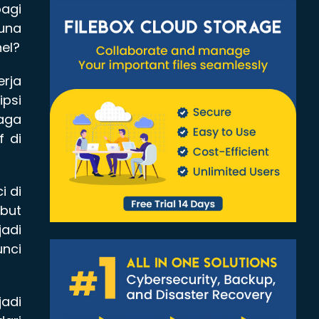
bagi
una
el?
rja
psi
jaga
f di
i di
but
jadi
unci
jadi