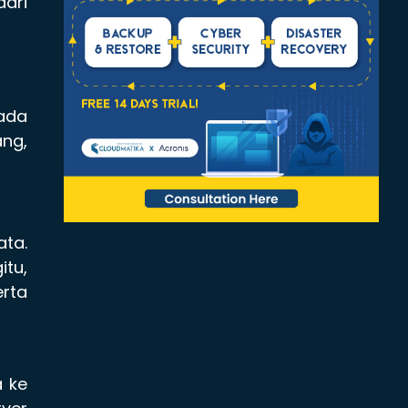
dari
pada
ang,
ta.
tu,
rta
a ke