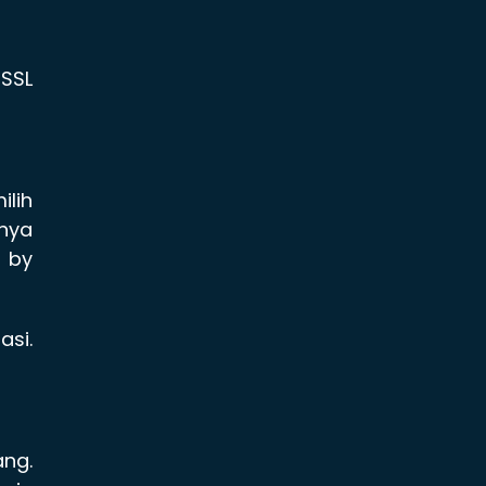
 SSL
ilih
tnya
l by
asi.
ang.