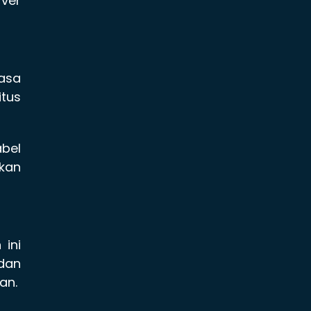
rver
asa
itus
bel
kan
ini
dan
an.