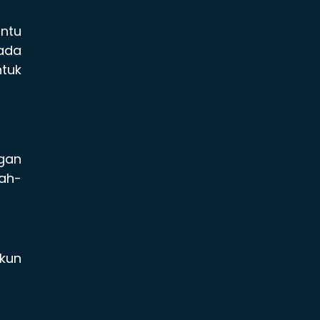
antu
pada
ntuk
gan
ah-
kun