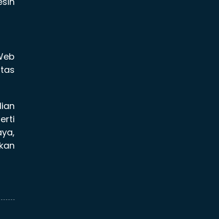
sin
Web
itas
lian
rti
ya,
ikan